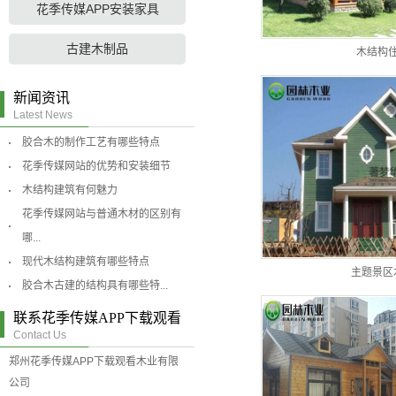
花季传媒APP安装家具
古建木制品
木结构
新闻资讯
Latest News
胶合木的制作工艺有哪些特点
花季传媒网站的优势和安装细节
木结构建筑有何魅力
花季传媒网站与普通木材的区别有
哪...
现代木结构建筑有哪些特点
主题景区
胶合木古建的结构具有哪些特...
联系花季传媒APP下载观看
Contact Us
郑州花季传媒APP下载观看木业有限
公司