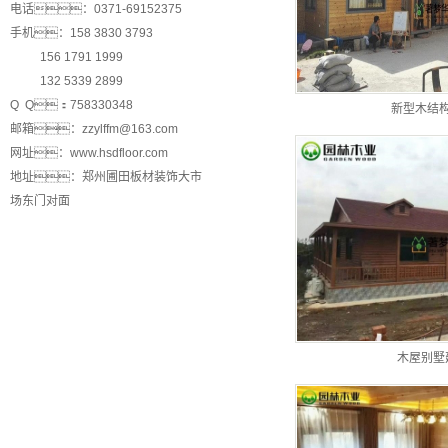
电话：0371-69152375
手机：158 3830 3793
156 1791 1999
132 5339 2899
Q Q：758330348
新型木结
邮箱：zzylffm@163.com
网址：www.hsdfloor.com
地址：郑州圃田板材装饰大市
场东门对面
木屋别墅