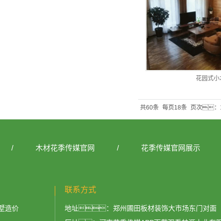
花园式小
共60条
每页18条
页次：1
/
木材花季传媒官网
/
花季传媒官网展示
联系方式
墅造价
地址：郑州圃田板材装饰大市场东门对面