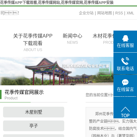
花季传媒APP下载观看,花季传媒网站,花季传媒官网,花季传媒APP安装
公司！
|
|
|
企业分站
网站地图
RSS
XML
关于花季传媒APP
新闻中心
木材花季传媒官网
NEWS
PRODUCT
下载观看
在线客服
ABOUT US
联系电话
在线留言
花季传媒官网展示
您的当前位置：
首 页
>>
Product
木屋别墅
郑州花季传媒APP下载
整的产业链、实力强大
亭子
防腐技术，结合国内气
（园林木业）与（著梦华园）